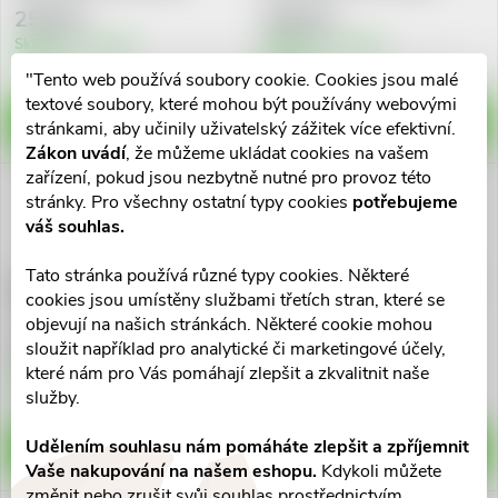
250 Kč
250 Kč
Skladem v eshopu
Skladem v eshopu
5 ks
10 ks
"Tento web používá soubory cookie. Cookies jsou malé
textové soubory, které mohou být používány webovými
DO KOŠÍKU
DO KOŠÍKU
stránkami, aby učinily uživatelský zážitek více efektivní.
Zákon uvádí
, že můžeme ukládat cookies na vašem
zařízení, pokud jsou nezbytně nutné pro provoz této
stránky. Pro všechny ostatní typy cookies
potřebujeme
váš souhlas.
Tato stránka používá různé typy cookies. Některé
BIOKAP Barva na vlasy 5.50
BIOKAP Barva na vlasy 5.34
cookies jsou umístěny službami třetích stran, které se
Hnědá sv.mahagon 140ml
Medová kaštanová 140ml
objevují na našich stránkách. Některé cookie mohou
250 Kč
250 Kč
sloužit například pro analytické či marketingové účely,
které nám pro Vás pomáhají zlepšit a zkvalitnit naše
Skladem v eshopu
Skladem v eshopu
10 ks
5 ks
služby.
Udělením souhlasu nám pomáháte zlepšit a zpříjemnit
DO KOŠÍKU
DO KOŠÍKU
Vaše nakupování na našem eshopu.
Kdykoli můžete
změnit nebo zrušit svůj souhlas prostřednictvím