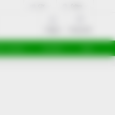
CZK
Čeština
NÁKUPNÍ
KOŠÍK
Prázdný košík
Přihlášení
ti a maminky
Kosmetika
Veterina