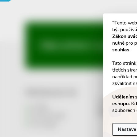
"Tento web
být používá
Zákon uvá
nutné pro p
Z
Mějte přehled o novinkách
souhlas.
á
Tato stránk
třetích str
p
například p
zkvalitnit n
a
Informace pro vás
Udělením s
>> Supported 
eshopu.
Kdy
t
Kontakty
souborech 
Comgate <<
Informační služba
í
Vše o nákupu
Nastave