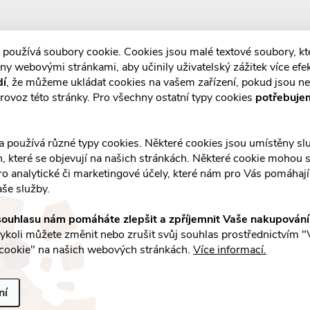
 používá soubory cookie. Cookies jsou malé textové soubory, k
ny webovými stránkami, aby učinily uživatelský zážitek více efek
dí
, že můžeme ukládat cookies na vašem zařízení, pokud jsou n
E-mail
rovoz této stránky. Pro všechny ostatní typy cookies
potřebuje
a slevách
Vložením e-mailu souhlasíte s
podmínka
a používá různé typy cookies. Některé cookies jsou umístěny s
an, které se objevují na našich stránkách. Některé cookie mohou s
ro analytické či marketingové účely, které nám pro Vás pomáhají 
aše služby.
Facebook
ouhlasu nám pomáháte zlepšit a zpříjemnit Vaše nakupován
by
koli můžete změnit nebo zrušit svůj souhlas prostřednictvím "
cookie" na našich webových stránkách.
Více informací.
ní