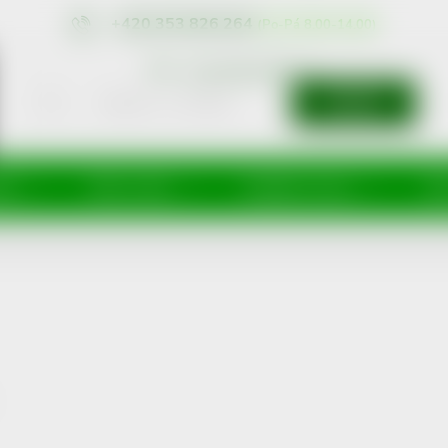
+420 353 826 264
eshop@nonRx.cz
HLEDAT
íže
Péče o tělo
Doplňky stravy
Dě