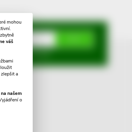
teré mohou
tivní.
ezbytně
ODEBÍRAT
me váš
mi ochrany osobních údajů
lužbami
loužit
zlepšit a
í na našem
Vyjádření o