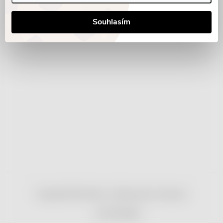
Souhlasím
Copyright 2026
nonRx.cz
. Všechna práva vyhrazena.
Vytvořil Shoptet