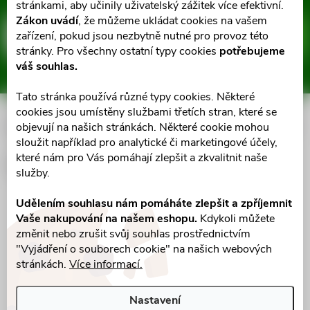
Z
stránkami, aby učinily uživatelský zážitek více efektivní.
Zákon uvádí
, že můžeme ukládat cookies na vašem
á
zařízení, pokud jsou nezbytně nutné pro provoz této
E-mail
ODEBÍRAT
stránky. Pro všechny ostatní typy cookies
potřebujeme
p
váš souhlas.
Vložením e-mailu souhlasíte s
podmínkami ochrany osobních údajů
a
Tato stránka používá různé typy cookies. Některé
cookies jsou umístěny službami třetích stran, které se
Informace pro vás
objevují na našich stránkách. Některé cookie mohou
t
sloužit například pro analytické či marketingové účely,
které nám pro Vás pomáhají zlepšit a zkvalitnit naše
í
Facebook
služby.
Udělením souhlasu nám pomáháte zlepšit a zpříjemnit
Vaše nakupování na našem eshopu.
Kdykoli můžete
změnit nebo zrušit svůj souhlas prostřednictvím
"Vyjádření o souborech cookie" na našich webových
stránkách.
Více informací.
Nastavení