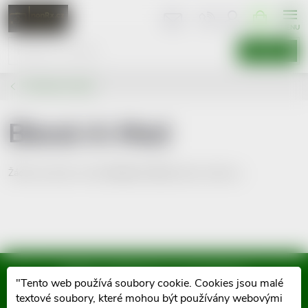
Přejít
NÁKUPNÍ
KOŠÍK
na
obsah
HLEDAT
Prodávané značky
Blend-A-Med
Žádné produkty značky
Blend-A-Med
nebyly nalezeny...
Mějte přehled o novinkách
"Tento web používá soubory cookie. Cookies jsou malé
a slevách
textové soubory, které mohou být používány webovými