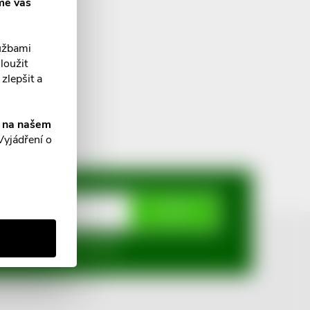
me váš
lužbami
loužit
zlepšit a
í na našem
Vyjádření o
ODEBÍRAT
mi ochrany osobních údajů