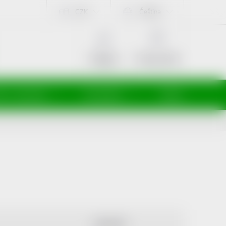
CZK
Čeština
NÁKUPNÍ
KOŠÍK
Prázdný košík
Přihlášení
ti a maminky
Kosmetika
Veterina
ABECEDNĚ