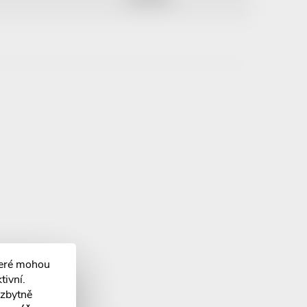
teré mohou
tivní.
ezbytně