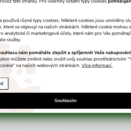
rovoz této stránky. Pro všechny ostatní typy cookies
potřebuje
a používá různé typy cookies. Některé cookies jsou umístěny s
an, které se objevují na našich stránkách. Některé cookie mohou s
ro analytické či marketingové účely, které nám pro Vás pomáhají 
aše služby.
ouhlasu nám pomáháte zlepšit a zpříjemnit Vaše nakupován
koli můžete změnit nebo zrušit svůj souhlas prostřednictvím "
cookie" na našich webových stránkách.
Více informací.
ní
E-mail
a slevách
Souhlasím
Vložením e-mailu souhlasíte s
podmínka