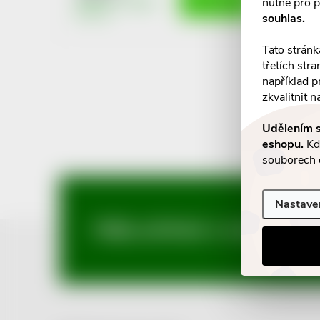
o
nutné pro p
Skladem v eshopu
8 ks
souhlas.
u
d
Tato stránk
k
třetích str
u
například p
O
t
zkvalitnit n
k
v
ů
Udělením s
l
eshopu.
Kdy
t
souborech 
á
ů
d
Nastave
Z
Mějte přehled o novinkách
a
c
á
í
p