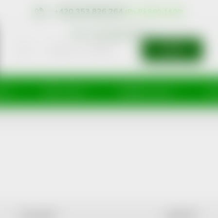
+420 353 826 264
eshop@nonRx.cz
HLEDAT
íže
Péče o tělo
Doplňky stravy
Dě
NEJLEVNĚJŠÍ
NEJDRAŽŠÍ