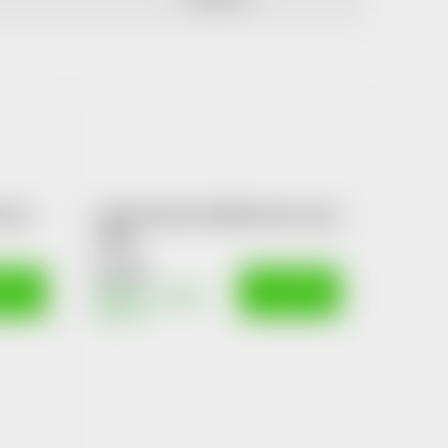
c pro
Canvit Snacks Skin&Coat pro psy
200g
51 Kč
OŠÍKU
DO KOŠÍKU
Skladem v eshopu
10 ks