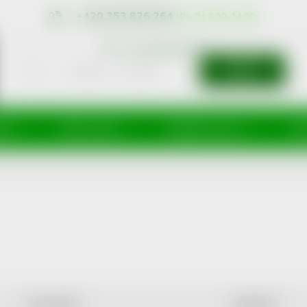
+420 353 826 264
eshop@nonRx.cz
HLEDAT
íže
Péče o tělo
Doplňky stravy
Dě
NEJLEVNĚJŠÍ
NEJDRAŽŠÍ