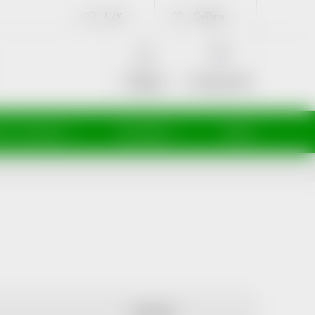
CZK
Čeština
NÁKUPNÍ
KOŠÍK
Prázdný košík
Přihlášení
ti a maminky
Kosmetika
Veterina
ABECEDNĚ