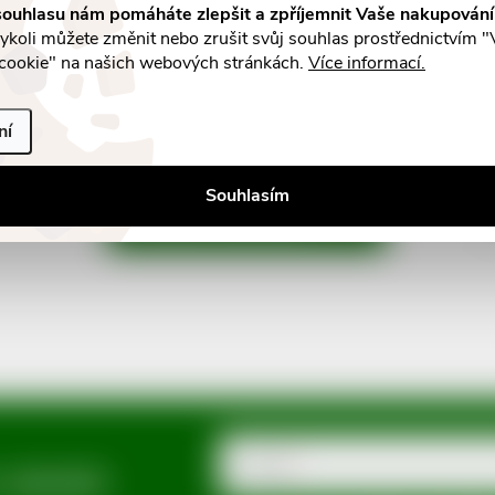
ené tbl.76/230g
ouhlasu nám pomáháte zlepšit a zpříjemnit Vaše nakupován
koli můžete změnit nebo zrušit svůj souhlas prostřednictvím "
Kč
124 Kč
cookie" na našich webových stránkách.
Více informací.
DO KOŠÍKU
DO K
m v eshopu
Skladem v eshopu
10 ks
ní
Souhlasím
S
NAČÍST 9 DALŠÍCH
t
r
á
n
k
o
v
E-mail
a slevách
á