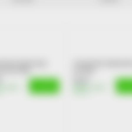
t Snacks Dental Large
Canvit Snacks Antiparasiti
 pro psy 250g
psy 200g
č
62 Kč
DO KOŠÍKU
DO K
m v eshopu
Skladem v eshopu
10 ks