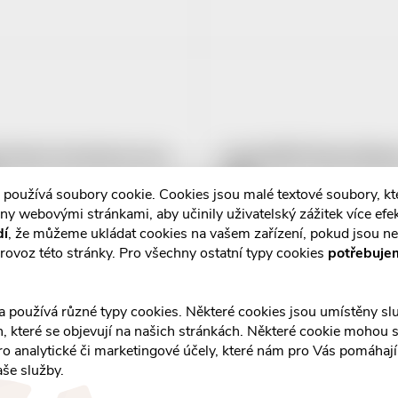
t Snacks Immunity pro psy
Canvit BARF Mineral Balan
260g
 používá soubory cookie. Cookies jsou malé textové soubory, k
č
209 Kč
ny webovými stránkami, aby učinily uživatelský zážitek více efek
DO KOŠÍKU
DO K
m v eshopu
Skladem v eshopu
dí
, že můžeme ukládat cookies na vašem zařízení, pokud jsou n
10 ks
rovoz této stránky. Pro všechny ostatní typy cookies
potřebuje
a používá různé typy cookies. Některé cookies jsou umístěny s
an, které se objevují na našich stránkách. Některé cookie mohou s
ro analytické či marketingové účely, které nám pro Vás pomáhají 
aše služby.
t Chondro Super pro psy
Canvit Multi pro psy tbl.10