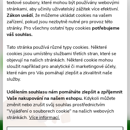
ů
textové soubory, které mohou být používány webovými
ů
stránkami, aby učinily uživatelský zážitek více efektivní.
Zákon uvádí
, že můžeme ukládat cookies na vašem
Claritine por.tbl.nob.10x10mg
zařízení, pokud jsou nezbytně nutné pro provoz této
stránky. Pro všechny ostatní typy cookies
potřebujeme
váš souhlas.
75 Kč
Tato stránka používá různé typy cookies. Některé
Vyprodáno
cookies jsou umístěny službami třetích stran, které se
objevují na našich stránkách. Některé cookie mohou
ZOBRAZIT
sloužit například pro analytické či marketingové účely,
které nám pro Vás pomáhají zlepšit a zkvalitnit naše
služby.
O
Udělením souhlasu nám pomáháte zlepšit a zpříjemnit
Vaše nakupování na našem eshopu.
Kdykoli můžete
v
změnit nebo zrušit svůj souhlas prostřednictvím
l
"Vyjádření o souborech cookie" na našich webových
stránkách.
Více informací.
á