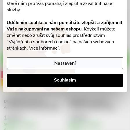
které nám pro Vás pomáhají zlepšit a zkvalitnit naše
služby.
DERMEDIC H3 Oční krém 15g
DERMEDIC Normacne Sérum
pro rozšířené póry 30ml
Udělením souhlasu nám pomáháte zlepšit a zpříjemnit
Vaše nakupování na našem eshopu.
Kdykoli můžete
128 Kč
195 Kč
změnit nebo zrušit svůj souhlas prostřednictvím
Skladem v lékárně
"Vyjádření o souborech cookie" na našich webových
4 ks
Vyprodáno
stránkách.
Více informací.
DO KOŠÍKU
ZOBRAZIT
Nastavení
Akce
Akce
Souhlasím
Doprodej
DERMEDIC Normacne
DERMEDIC Capilarte
Antibakteriál.čisticí gel 200ml
Posilující šampon vypad.
300ml
125 Kč
119 Kč
Skladem v lékárně
Skladem v lékárně
4 ks
3 ks