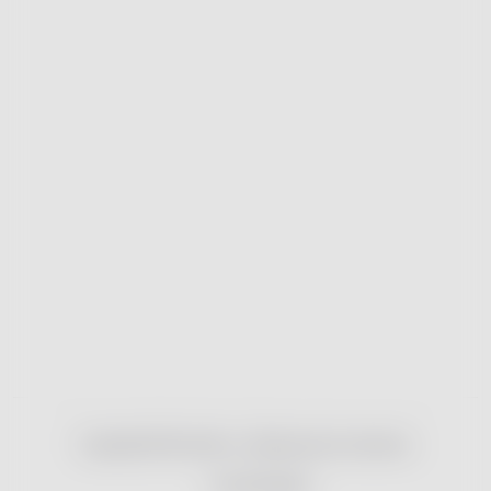
Copyright 2026
nonRx.cz
. Všechna práva vyhrazena.
Vytvořil Shoptet