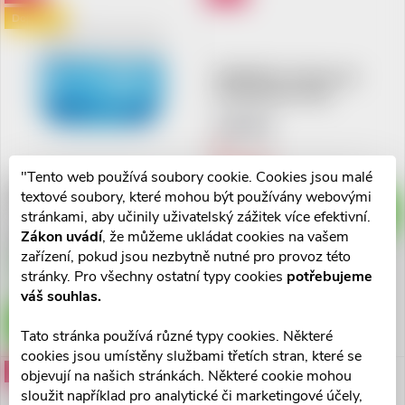
Doprodej
DERMEDIC H3 Krém-gel
ultrahydratační 50g
139 Kč
Vyprodáno
"Tento web používá soubory cookie. Cookies jsou malé
DERMEDIC H3 Hluboce
textové soubory, které mohou být používány webovými
hydratační den.krém SPF15
ZOBRAZIT
stránkami, aby učinily uživatelský zážitek více efektivní.
50g
Zákon uvádí
, že můžeme ukládat cookies na vašem
219 Kč
zařízení, pokud jsou nezbytně nutné pro provoz této
Skladem v lékárně
stránky. Pro všechny ostatní typy cookies
potřebujeme
4 ks
váš souhlas.
DO KOŠÍKU
Tato stránka používá různé typy cookies. Některé
cookies jsou umístěny službami třetích stran, které se
Akce
Akce
objevují na našich stránkách. Některé cookie mohou
sloužit například pro analytické či marketingové účely,