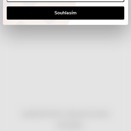
Souhlasím
Copyright 2026
nonRx.cz
. Všechna práva vyhrazena.
Vytvořil Shoptet