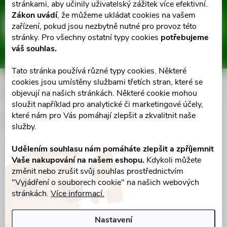
Z
stránkami, aby učinily uživatelský zážitek více efektivní.
Zákon uvádí
, že můžeme ukládat cookies na vašem
á
zařízení, pokud jsou nezbytně nutné pro provoz této
E-mail
ODEBÍRAT
stránky. Pro všechny ostatní typy cookies
potřebujeme
p
váš souhlas.
Vložením e-mailu souhlasíte s
podmínkami ochrany osobních údajů
a
Tato stránka používá různé typy cookies. Některé
cookies jsou umístěny službami třetích stran, které se
Informace pro vás
objevují na našich stránkách. Některé cookie mohou
t
sloužit například pro analytické či marketingové účely,
které nám pro Vás pomáhají zlepšit a zkvalitnit naše
í
Facebook
služby.
Udělením souhlasu nám pomáháte zlepšit a zpříjemnit
Vaše nakupování na našem eshopu.
Kdykoli můžete
změnit nebo zrušit svůj souhlas prostřednictvím
"Vyjádření o souborech cookie" na našich webových
stránkách.
Více informací.
Nastavení