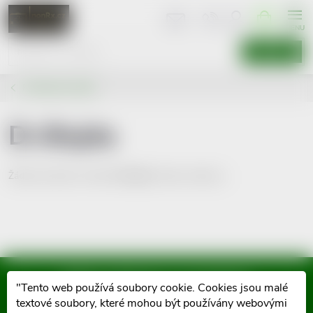
Přejít
NÁKUPNÍ
KOŠÍK
na
obsah
HLEDAT
Prodávané značky
Dr.Bojda
Žádné produkty značky
Dr.Bojda
nebyly nalezeny...
Mějte přehled o novinkách
"Tento web používá soubory cookie. Cookies jsou malé
a slevách
textové soubory, které mohou být používány webovými