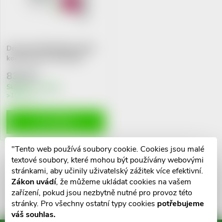
n
i
í
s
Dronspot 96mg/24mg velké
p
kočky spot-on 2x1.12ml
p
r
834 Kč
r
Skladem v eshopu
>10 ks
o
o
DO KOŠÍKU
d
d
u
"Tento web používá soubory cookie. Cookies jsou malé
u
textové soubory, které mohou být používány webovými
O
stránkami, aby učinily uživatelský zážitek více efektivní.
k
Zákon uvádí
, že můžeme ukládat cookies na vašem
k
v
zařízení, pokud jsou nezbytně nutné pro provoz této
t
stránky. Pro všechny ostatní typy cookies
potřebujeme
l
t
váš souhlas.