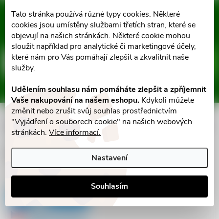
ů
á
ů
Tato stránka používá různé typy cookies. Některé
Mějte přehled o novinkách
d
cookies jsou umístěny službami třetích stran, které se
a slevách
Z
objevují na našich stránkách. Některé cookie mohou
a
sloužit například pro analytické či marketingové účely,
á
které nám pro Vás pomáhají zlepšit a zkvalitnit naše
c
E-mail
ODEBÍRAT
služby.
p
í
Vložením e-mailu souhlasíte s
podmínkami ochrany osobních údajů
Udělením souhlasu nám pomáháte zlepšit a zpříjemnit
p
Vaše nakupování na našem eshopu.
Kdykoli můžete
a
změnit nebo zrušit svůj souhlas prostřednictvím
r
"Vyjádření o souborech cookie" na našich webových
Informace pro vás
t
stránkách.
Více informací.
v
í
Facebook
Nastavení
k
y
Souhlasím
v