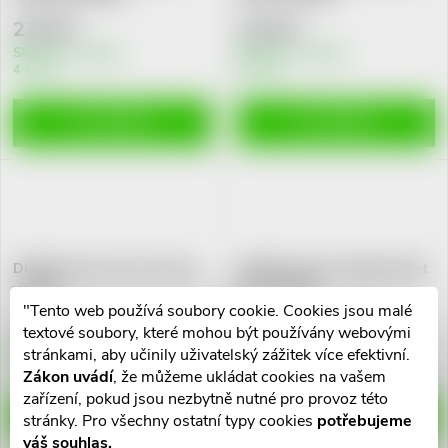
n
i
278 Kč
278 Kč
í
Skladem v eshopu
Skladem v eshopu
4 ks
5 ks
s
p
p
DO KOŠÍKU
DO KOŠÍKU
r
r
o
o
d
DUREX Intense Pure Fantasy
DUREX Intense Delight Bullet
d
vibrátor
Mini vibrátor
u
"Tento web používá soubory cookie. Cookies jsou malé
707 Kč
632 Kč
u
textové soubory, které mohou být používány webovými
k
Skladem v eshopu
Skladem v eshopu
stránkami, aby učinily uživatelský zážitek více efektivní.
6 ks
2 ks
k
Zákon uvádí
, že můžeme ukládat cookies na vašem
t
zařízení, pokud jsou nezbytně nutné pro provoz této
DO KOŠÍKU
DO KOŠÍKU
stránky. Pro všechny ostatní typy cookies
potřebujeme
t
váš souhlas.