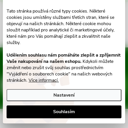
ů
ů
Tato stránka používá různé typy cookies. Některé
O
cookies jsou umístěny službami třetích stran, které se
objevují na našich stránkách. Některé cookie mohou
v
sloužit například pro analytické či marketingové účely,
které nám pro Vás pomáhají zlepšit a zkvalitnit naše
l
služby.
á
Udělením souhlasu nám pomáháte zlepšit a zpříjemnit
Mějte přehled o novinkách
d
Vaše nakupování na našem eshopu.
Kdykoli můžete
a slevách
Z
změnit nebo zrušit svůj souhlas prostřednictvím
a
"Vyjádření o souborech cookie" na našich webových
stránkách.
Více informací.
á
c
E-mail
ODEBÍRAT
Nastavení
p
í
Vložením e-mailu souhlasíte s
podmínkami ochrany osobních údajů
p
a
Souhlasím
r
Informace pro vás