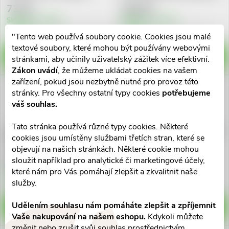
73 Kč
254 Kč
Skladem v eshopu
Skladem v eshopu
>10 ks
>10 ks
"Tento web používá soubory cookie. Cookies jsou malé
textové soubory, které mohou být používány webovými
DO KOŠÍKU
DO KOŠÍKU
stránkami, aby učinily uživatelský zážitek více efektivní.
Zákon uvádí
, že můžeme ukládat cookies na vašem
zařízení, pokud jsou nezbytně nutné pro provoz této
stránky. Pro všechny ostatní typy cookies
potřebujeme
váš souhlas.
Tato stránka používá různé typy cookies. Některé
Ensure Plus Advance kávová
Ensure Plus Advance jahodová
cookies jsou umístěny službami třetích stran, které se
přích.por.sol.4x220ml
přích.por.sol.4x220ml
objevují na našich stránkách. Některé cookie mohou
254 Kč
254 Kč
sloužit například pro analytické či marketingové účely,
které nám pro Vás pomáhají zlepšit a zkvalitnit naše
Skladem v eshopu
Skladem v eshopu
>10 ks
>10 ks
služby.
Udělením souhlasu nám pomáháte zlepšit a zpříjemnit
DO KOŠÍKU
DO KOŠÍKU
Vaše nakupování na našem eshopu.
Kdykoli můžete
změnit nebo zrušit svůj souhlas prostřednictvím