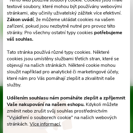
"Tento web používá soubory cookie. Cookies jsou malé
ů
textové soubory, které mohou být používány webovými
ů
Skladem v lékárně
2 ks
stránkami, aby učinily uživatelský zážitek více efektivní.
Zákon uvádí
, že můžeme ukládat cookies na vašem
zařízení, pokud jsou nezbytně nutné pro provoz této
DO KOŠÍKU
stránky. Pro všechny ostatní typy cookies
potřebujeme
váš souhlas.
Tato stránka používá různé typy cookies. Některé
O
cookies jsou umístěny službami třetích stran, které se
v
objevují na našich stránkách. Některé cookie mohou
sloužit například pro analytické či marketingové účely,
l
které nám pro Vás pomáhají zlepšit a zkvalitnit naše
služby.
á
Mějte přehled o novinkách
Udělením souhlasu nám pomáháte zlepšit a zpříjemnit
d
a slevách
Vaše nakupování na našem eshopu.
Kdykoli můžete
Z
změnit nebo zrušit svůj souhlas prostřednictvím
a
"Vyjádření o souborech cookie" na našich webových
á
stránkách.
Více informací.
c
E-mail
ODEBÍRAT