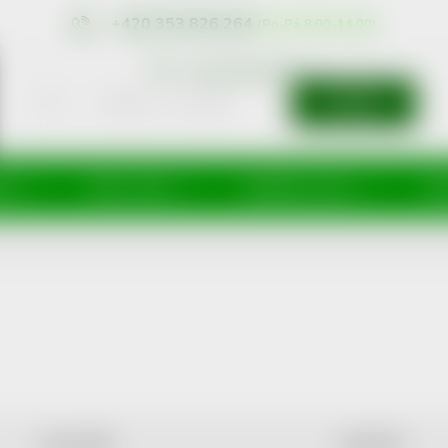
+420 353 826 264
eshop@nonRx.cz
HLEDAT
íže
Péče o tělo
Doplňky stravy
Dě
NEJLEVNĚJŠÍ
NEJDRAŽŠÍ