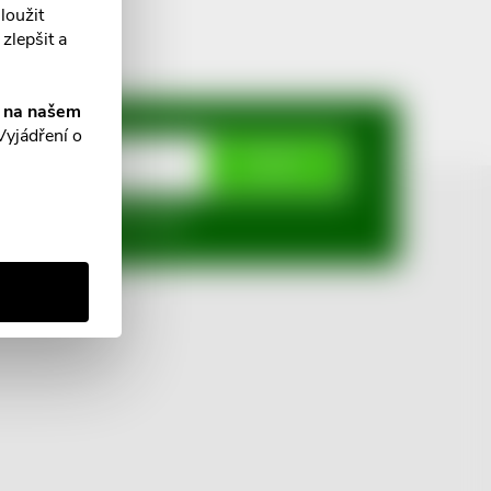
loužit
zlepšit a
í na našem
Vyjádření o
ODEBÍRAT
mi ochrany osobních údajů