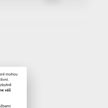
teré mohou
tivní.
ezbytně
me váš
lužbami