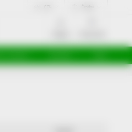
CZK
Čeština
NÁKUPNÍ
KOŠÍK
Prázdný košík
Přihlášení
ti a maminky
Kosmetika
Veterina
ABECEDNĚ