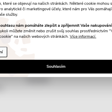
an, které se objevují na našich stránkách. Některé cookie mohou s
ro analytické či marketingové účely, které nám pro Vás pomáhají 
aše služby.
ouhlasu nám pomáháte zlepšit a zpříjemnit Vaše nakupován
koli můžete změnit nebo zrušit svůj souhlas prostřednictvím "
cookie" na našich webových stránkách.
Více informací.
E-mail
a slevách
Vložením e-mailu souhlasíte s
podmínka
ní
Souhlasím
Facebook
by