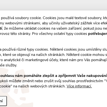
 používá soubory cookie. Cookies jsou malé textové soubory, k
ny webovými stránkami, aby učinily uživatelský zážitek více efek
dí
, že můžeme ukládat cookies na vašem zařízení, pokud jsou n
E-mail
rovoz této stránky. Pro všechny ostatní typy cookies
potřebuje
a slevách
Vložením e-mailu souhlasíte s
podmínka
a používá různé typy cookies. Některé cookies jsou umístěny s
an, které se objevují na našich stránkách. Některé cookie mohou s
ro analytické či marketingové účely, které nám pro Vás pomáhají 
aše služby.
Facebook
ouhlasu nám pomáháte zlepšit a zpříjemnit Vaše nakupován
by
koli můžete změnit nebo zrušit svůj souhlas prostřednictvím "
cookie" na našich webových stránkách.
Více informací.
ní