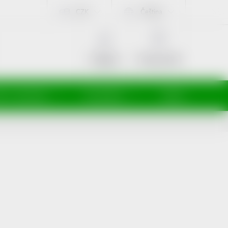
CZK
Čeština
NÁKUPNÍ
KOŠÍK
Prázdný košík
Přihlášení
ti a maminky
Kosmetika
Veterina