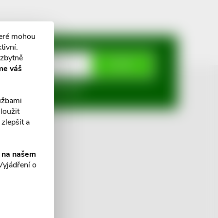
teré mohou
tivní.
ezbytně
ODEBÍRAT
me váš
mi ochrany osobních údajů
lužbami
loužit
zlepšit a
í na našem
Vyjádření o