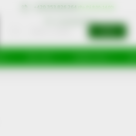
+420 353 826 264
eshop@nonRx.cz
HLEDAT
íže
Péče o tělo
Doplňky stravy
Dě