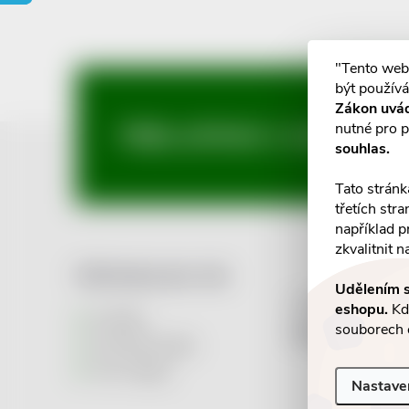
"Tento web
být používá
Zákon uvá
nutné pro p
Z
Mějte přehled o novinkách
souhlas.
á
Tato stránk
třetích str
p
například p
zkvalitnit n
a
Informace pro vás
Udělením s
>> Supported 
eshopu.
Kdy
t
Kontakty
souborech 
Comgate <<
Informační služba
í
Vše o nákupu
Nastave