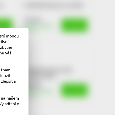
na
KLORANE Šampon oves 400ml
512 Kč
OŠÍKU
DO KOŠÍKU
Skladem v eshopu
10 ks
teré mohou
tivní.
ezbytně
me váš
lužbami
KLORANE Šampon s BIO
loužit
pivoňkou 400ml
zlepšit a
536 Kč
OŠÍKU
DO KOŠÍKU
Skladem v eshopu
10 ks
í na našem
Vyjádření o