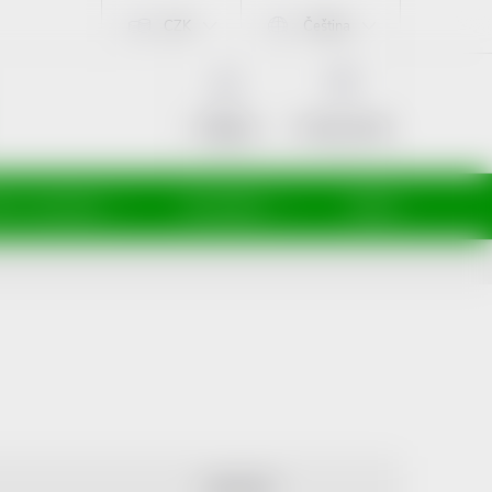
CZK
Čeština
NÁKUPNÍ
KOŠÍK
Prázdný košík
Přihlášení
ti a maminky
Kosmetika
Veterina
ABECEDNĚ