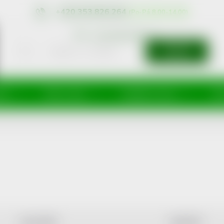
+420 353 826 264
eshop@nonRx.cz
HLEDAT
íže
Péče o tělo
Doplňky stravy
Dě
NEJLEVNĚJŠÍ
NEJDRAŽŠÍ