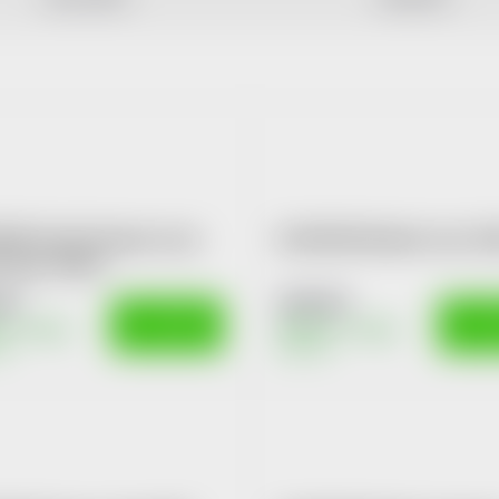
NE Suchý šampon oves-
KLORANE Balzám oves 20
 vlasy 150ml
Kč
418 Kč
DO KOŠÍKU
DO K
m v eshopu
Skladem v eshopu
1 ks