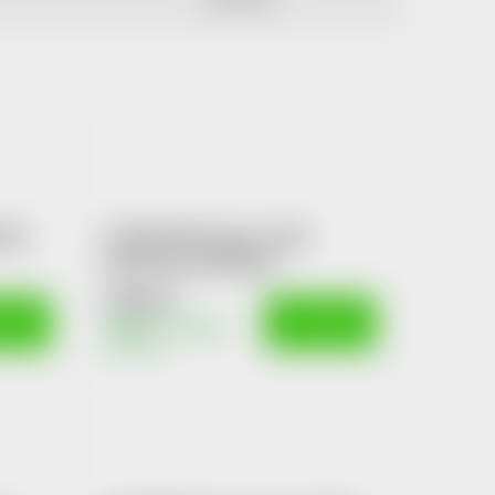
0ml
KLORANE Šampon s BIO
kopř.mast.vlas400ml
536 Kč
OŠÍKU
DO KOŠÍKU
Skladem v eshopu
10 ks