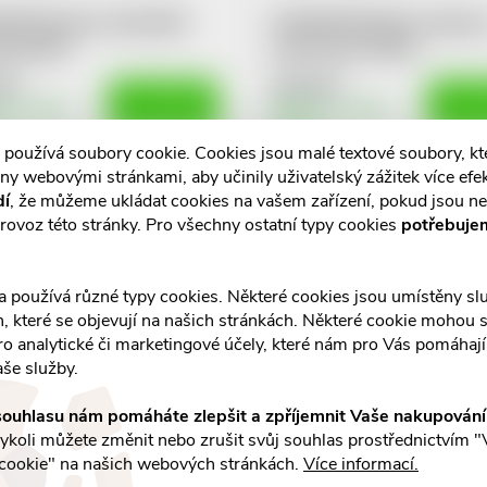
NE Šampon chinin,BIO
KLORANE Balzám mango 
alp.200ml
suché vlasy 200ml
Kč
414 Kč
DO KOŠÍKU
DO K
m v eshopu
Skladem v eshopu
10 ks
 používá soubory cookie. Cookies jsou malé textové soubory, k
ny webovými stránkami, aby učinily uživatelský zážitek více efek
dí
, že můžeme ukládat cookies na vašem zařízení, pokud jsou n
rovoz této stránky. Pro všechny ostatní typy cookies
potřebuje
a používá různé typy cookies. Některé cookies jsou umístěny s
ANE 06319 šamp.mango
KLORANE Šampon s BIO
an, které se objevují na našich stránkách. Některé cookie mohou s
l
pivoňkou 200ml
ro analytické či marketingové účely, které nám pro Vás pomáhají 
Kč
372 Kč
aše služby.
DO KOŠÍKU
DO K
m v eshopu
Skladem v eshopu
10 ks
ouhlasu nám pomáháte zlepšit a zpříjemnit Vaše nakupován
koli můžete změnit nebo zrušit svůj souhlas prostřednictvím "
cookie" na našich webových stránkách.
Více informací.