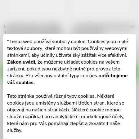
LA ROCHE-POSAY LIPIKAR
LA ROCHE-POSAY EFFACLAR
10%Urea tělové mléko 400ml
DUO+ M 40ml
"Tento web používá soubory cookie. Cookies jsou malé
710 Kč
511 Kč
textové soubory, které mohou být používány webovými
Skladem v eshopu
Skladem v eshopu
stránkami, aby učinily uživatelský zážitek více efektivní.
8 ks
>10 ks
Zákon uvádí
, že můžeme ukládat cookies na vašem
zařízení, pokud jsou nezbytně nutné pro provoz této
DO KOŠÍKU
DO KOŠÍKU
stránky. Pro všechny ostatní typy cookies
potřebujeme
váš souhlas.
Tato stránka používá různé typy cookies. Některé
cookies jsou umístěny službami třetích stran, které se
objevují na našich stránkách. Některé cookie mohou
sloužit například pro analytické či marketingové účely,
LA ROCHE-POSAY
LA ROCHE-POSAY
které nám pro Vás pomáhají zlepšit a zkvalitnit naše
TOLERIANE Makeup fluid 8
TOLERIANE Pěnící čisticí gel
služby.
SPF25 30ml
400ml
846 Kč
511 Kč