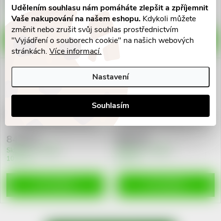
Skladem v eshopu
Skladem v eshopu
Udělením souhlasu nám pomáháte zlepšit a zpříjemnit
5 ks
>10 ks
Vaše nakupování na našem eshopu.
Kdykoli můžete
změnit nebo zrušit svůj souhlas prostřednictvím
DO KOŠÍKU
DO KOŠÍKU
"Vyjádření o souborech cookie" na našich webových
stránkách.
Více informací.
Nastavení
Souhlasím
LA ROCHE-POSAY
LA ROCHE-POSAY
TOLERIANE Makeup fluid10
TOLERIANE Fixační pudr 12g
SPF25 30ml
846 Kč
865 Kč
Skladem v eshopu
Skladem v eshopu
10 ks
5 ks
DO KOŠÍKU
DO KOŠÍKU