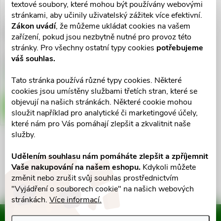
ů
textové soubory, které mohou být používány webovými
ů
stránkami, aby učinily uživatelský zážitek více efektivní.
Zákon uvádí
, že můžeme ukládat cookies na vašem
Multi-Mam Lanolin 30ml
zařízení, pokud jsou nezbytně nutné pro provoz této
stránky. Pro všechny ostatní typy cookies
potřebujeme
váš souhlas.
372 Kč
Skladem v eshopu
Tato stránka používá různé typy cookies. Některé
5 ks
cookies jsou umístěny službami třetích stran, které se
objevují na našich stránkách. Některé cookie mohou
DO KOŠÍKU
sloužit například pro analytické či marketingové účely,
které nám pro Vás pomáhají zlepšit a zkvalitnit naše
služby.
O
Udělením souhlasu nám pomáháte zlepšit a zpříjemnit
Vaše nakupování na našem eshopu.
Kdykoli můžete
v
změnit nebo zrušit svůj souhlas prostřednictvím
l
"Vyjádření o souborech cookie" na našich webových
stránkách.
Více informací.
á