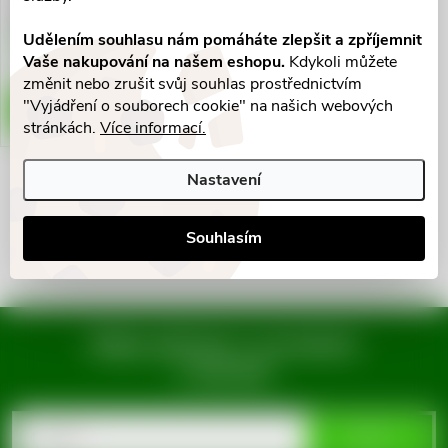
199 Kč
Udělením souhlasu nám pomáháte zlepšit a zpříjemnit
Skladem v eshopu
>10 ks
Vaše nakupování na našem eshopu.
Kdykoli můžete
změnit nebo zrušit svůj souhlas prostřednictvím
"Vyjádření o souborech cookie" na našich webových
DO KOŠÍKU
stránkách.
Více informací.
Nastavení
O
v
Souhlasím
l
á
Mějte přehled o novinkách
d
a slevách
Z
a
á
c
E-mail
ODEBÍRAT