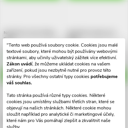
ů
ů
NATURVITA YUCCA 500mg
NATURVITA Vápník+vit.D
tbl.60
tbl.50
"Tento web používá soubory cookie. Cookies jsou malé
67 Kč
67 Kč
textové soubory, které mohou být používány webovými
Skladem v eshopu
Skladem v eshopu
stránkami, aby učinily uživatelský zážitek více efektivní.
>10 ks
>10 ks
Zákon uvádí
, že můžeme ukládat cookies na vašem
zařízení, pokud jsou nezbytně nutné pro provoz této
DO KOŠÍKU
DO KOŠÍKU
stránky. Pro všechny ostatní typy cookies
potřebujeme
váš souhlas.
Tato stránka používá různé typy cookies. Některé
cookies jsou umístěny službami třetích stran, které se
objevují na našich stránkách. Některé cookie mohou
sloužit například pro analytické či marketingové účely,
NATURVITA Kreatin+Kyselina
které nám pro Vás pomáhají zlepšit a zkvalitnit naše
lipoová tbl.150
služby.