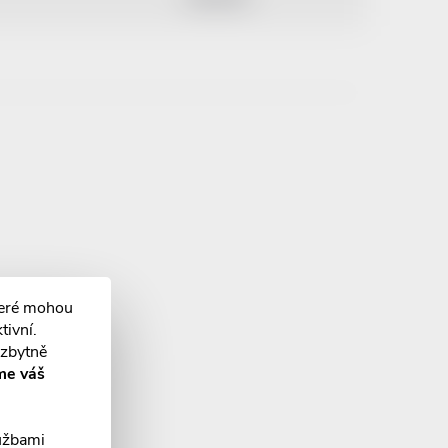
teré mohou
tivní.
ezbytně
me váš
lužbami