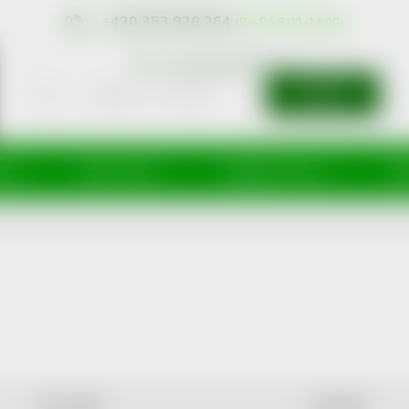
+420 353 826 264
eshop@nonRx.cz
HLEDAT
íže
Péče o tělo
Doplňky stravy
Dě
NEJLEVNĚJŠÍ
NEJDRAŽŠÍ