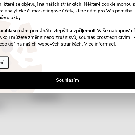
an, které se objevují na našich stránkách. Některé cookie mohou s
ro analytické či marketingové účely, které nám pro Vás pomáhají 
aše služby.
ouhlasu nám pomáháte zlepšit a zpříjemnit Vaše nakupován
koli můžete změnit nebo zrušit svůj souhlas prostřednictvím "
cookie" na našich webových stránkách.
Více informací.
E-mail
a slevách
Vložením e-mailu souhlasíte s
podmínka
ní
Souhlasím
Facebook
by