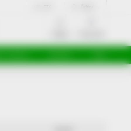
CZK
Čeština
NÁKUPNÍ
KOŠÍK
Prázdný košík
Přihlášení
ti a maminky
Kosmetika
Veterina
ABECEDNĚ