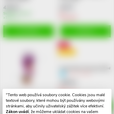
n
i
438 Kč
89 Kč
í
Skladem v eshopu
>10 ks
Vyprodáno
s
p
p
DO KOŠÍKU
ZOBRAZIT
r
r
Akce
o
Doprodej
o
d
Paranit Extra silný sprej 100ml
d
exp. 31.7.2026
u
299 Kč
u
k
Vyprodáno
k
"Tento web používá soubory cookie. Cookies jsou malé
Paranit Radikalni sprej 100ml
textové soubory, které mohou být používány webovými
t
+ hřeben
stránkami, aby učinily uživatelský zážitek více efektivní.
ZOBRAZIT
t
Zákon uvádí
, že můžeme ukládat cookies na vašem
438 Kč