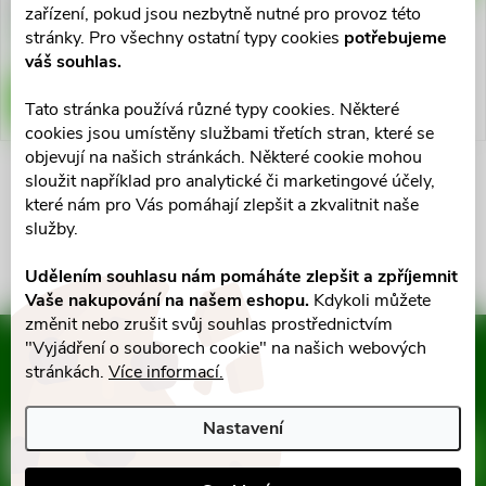
ů
zařízení, pokud jsou nezbytně nutné pro provoz této
ů
Skladem v eshopu
stránky. Pro všechny ostatní typy cookies
potřebujeme
>10 ks
váš souhlas.
DO KOŠÍKU
Tato stránka používá různé typy cookies. Některé
cookies jsou umístěny službami třetích stran, které se
objevují na našich stránkách. Některé cookie mohou
sloužit například pro analytické či marketingové účely,
O
které nám pro Vás pomáhají zlepšit a zkvalitnit naše
služby.
v
Udělením souhlasu nám pomáháte zlepšit a zpříjemnit
l
Vaše nakupování na našem eshopu.
Kdykoli můžete
á
změnit nebo zrušit svůj souhlas prostřednictvím
"Vyjádření o souborech cookie" na našich webových
Mějte přehled o novinkách
d
stránkách.
Více informací.
a slevách
Z
a
Nastavení
á
c
E-mail
ODEBÍRAT