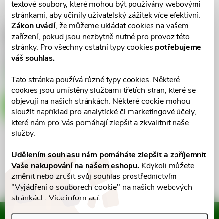
ů
textové soubory, které mohou být používány webovými
ů
stránkami, aby učinily uživatelský zážitek více efektivní.
Zákon uvádí
, že můžeme ukládat cookies na vašem
PERSPIREX Comfort
zařízení, pokud jsou nezbytně nutné pro provoz této
Antiperspirant Roll-on 20ml
stránky. Pro všechny ostatní typy cookies
potřebujeme
váš souhlas.
397 Kč
Skladem v eshopu
Tato stránka používá různé typy cookies. Některé
5 ks
cookies jsou umístěny službami třetích stran, které se
objevují na našich stránkách. Některé cookie mohou
DO KOŠÍKU
sloužit například pro analytické či marketingové účely,
které nám pro Vás pomáhají zlepšit a zkvalitnit naše
služby.
O
Udělením souhlasu nám pomáháte zlepšit a zpříjemnit
Vaše nakupování na našem eshopu.
Kdykoli můžete
v
změnit nebo zrušit svůj souhlas prostřednictvím
l
"Vyjádření o souborech cookie" na našich webových
stránkách.
Více informací.
á