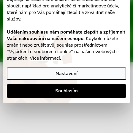
ů
á
sloužit například pro analytické či marketingové účely,
ů
Mějte přehled o novinkách
které nám pro Vás pomáhají zlepšit a zkvalitnit naše
d
a slevách
Z
služby.
a
Udělením souhlasu nám pomáháte zlepšit a zpříjemnit
á
c
E-mail
ODEBÍRAT
Vaše nakupování na našem eshopu.
Kdykoli můžete
změnit nebo zrušit svůj souhlas prostřednictvím
p
í
"Vyjádření o souborech cookie" na našich webových
Vložením e-mailu souhlasíte s
podmínkami ochrany osobních údajů
stránkách.
Více informací.
p
a
r
Nastavení
Informace pro vás
t
v
Souhlasím
í
Facebook
k
y
v