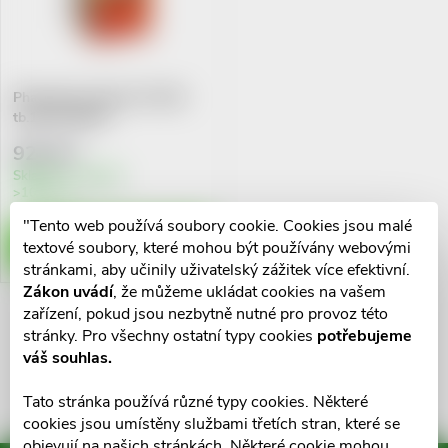
n
i
í
s
Pharmaton Geriavit Vit.50+
p
tb.100 SANOFI
p
r
925 Kč
r
Skladem v eshopu
>10 ks
o
o
"Tento web používá soubory cookie. Cookies jsou malé
DO KOŠÍKU
textové soubory, které mohou být používány webovými
d
stránkami, aby učinily uživatelský zážitek více efektivní.
d
Zákon uvádí
, že můžeme ukládat cookies na vašem
u
zařízení, pokud jsou nezbytně nutné pro provoz této
u
O
stránky. Pro všechny ostatní typy cookies
potřebujeme
k
váš souhlas.
k
v
t
Tato stránka používá různé typy cookies. Některé
l
t
cookies jsou umístěny službami třetích stran, které se
objevují na našich stránkách. Některé cookie mohou