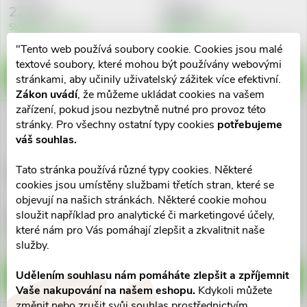
223 Kč
299 Kč
Skladem v eshopu
Skladem v eshopu
>10 ks
>10 ks
"Tento web používá soubory cookie. Cookies jsou malé
textové soubory, které mohou být používány webovými
DO KOŠÍKU
DO KOŠÍKU
stránkami, aby učinily uživatelský zážitek více efektivní.
Zákon uvádí
, že můžeme ukládat cookies na vašem
zařízení, pokud jsou nezbytně nutné pro provoz této
stránky. Pro všechny ostatní typy cookies
potřebujeme
váš souhlas.
Tato stránka používá různé typy cookies. Některé
Phyteneo Neocide spray 50ml
Phyteneo Neocide gel 0.1%
cookies jsou umístěny službami třetích stran, které se
Octenidi.50ml
objevují na našich stránkách. Některé cookie mohou
139 Kč
176 Kč
sloužit například pro analytické či marketingové účely,
které nám pro Vás pomáhají zlepšit a zkvalitnit naše
Skladem v eshopu
Skladem v eshopu
>10 ks
>10 ks
služby.
Udělením souhlasu nám pomáháte zlepšit a zpříjemnit
DO KOŠÍKU
DO KOŠÍKU
Vaše nakupování na našem eshopu.
Kdykoli můžete
změnit nebo zrušit svůj souhlas prostřednictvím