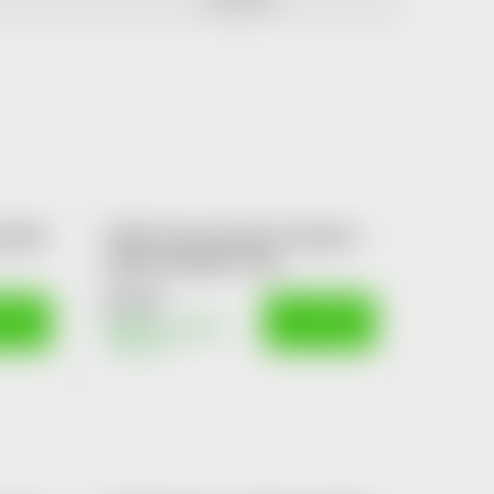
oládě
POEX Choco Exclusive Mandle v
hořké čokoládě 175g
97 Kč
OŠÍKU
DO KOŠÍKU
Skladem v eshopu
>10 ks