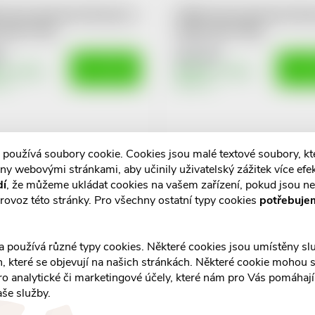
Choco Exclusive Brusnice v
POEX Choco Exclusive Brus
 čoko.175g
hořké čoko.700g
č
327 Kč
DO KOŠÍKU
DO K
m v eshopu
Skladem v eshopu
10 ks
 používá soubory cookie. Cookies jsou malé textové soubory, k
ny webovými stránkami, aby učinily uživatelský zážitek více efek
dí
, že můžeme ukládat cookies na vašem zařízení, pokud jsou n
rovoz této stránky. Pro všechny ostatní typy cookies
potřebuje
a používá různé typy cookies. Některé cookies jsou umístěny s
an, které se objevují na našich stránkách. Některé cookie mohou s
ro analytické či marketingové účely, které nám pro Vás pomáhají 
aše služby.
Snack Exclusive Srdíčka v
POEX Almond Exclusive M