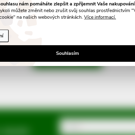
é čokoládě 90g
Zabaione 150g
ouhlasu nám pomáháte zlepšit a zpříjemnit Vaše nakupován
koli můžete změnit nebo zrušit svůj souhlas prostřednictvím "
č
105 Kč
cookie" na našich webových stránkách.
Více informací.
DO KOŠÍKU
DO K
m v eshopu
Skladem v eshopu
10 ks
ní
Souhlasím
S
NAČÍST 1 DALŠÍ
t
r
á
n
k
o
v
E-mail
a slevách
á