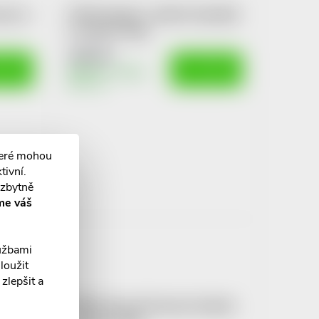
nice v
POEX Mandle v mléčné čokoládě
se skořicí 700g
346 Kč
OŠÍKU
DO KOŠÍKU
Skladem v eshopu
10 ks
teré mohou
tivní.
ezbytně
me váš
lužbami
loužit
zlepšit a
andle
POEX Almond Exclusive Mandle