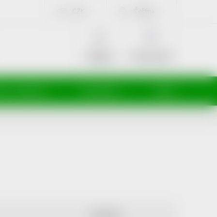
CZK
Čeština
NÁKUPNÍ
KOŠÍK
Prázdný košík
Přihlášení
ti a maminky
Kosmetika
Veterina
ABECEDNĚ