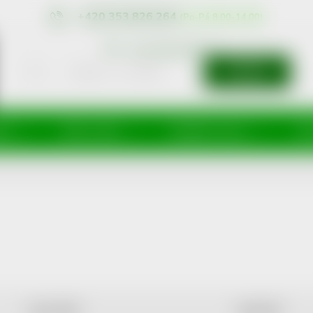
+420 353 826 264
eshop@nonRx.cz
HLEDAT
íže
Péče o tělo
Doplňky stravy
Dě
NEJLEVNĚJŠÍ
NEJDRAŽŠÍ