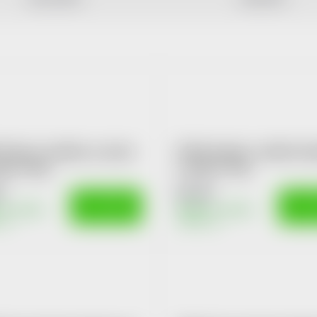
Křupni si kuličky se sýrem
POEX Mandle v mléčné čok
epku 120g
a skořici 175g
č
97 Kč
DO KOŠÍKU
DO K
m v eshopu
Skladem v eshopu
>10 ks