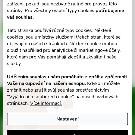
ů
zařízení, pokud jsou nezbytně nutné pro provoz této
ů
Skladem v eshopu
stránky. Pro všechny ostatní typy cookies
potřebujeme
>10 ks
váš souhlas.
DO KOŠÍKU
Tato stránka používá různé typy cookies. Některé
cookies jsou umístěny službami třetích stran, které se
objevují na našich stránkách. Některé cookie mohou
sloužit například pro analytické či marketingové účely,
O
které nám pro Vás pomáhají zlepšit a zkvalitnit naše
služby.
v
Udělením souhlasu nám pomáháte zlepšit a zpříjemnit
l
Vaše nakupování na našem eshopu.
Kdykoli můžete
á
změnit nebo zrušit svůj souhlas prostřednictvím
"Vyjádření o souborech cookie" na našich webových
Mějte přehled o novinkách
d
stránkách.
Více informací.
a slevách
Z
a
Nastavení
á
c
E-mail
ODEBÍRAT