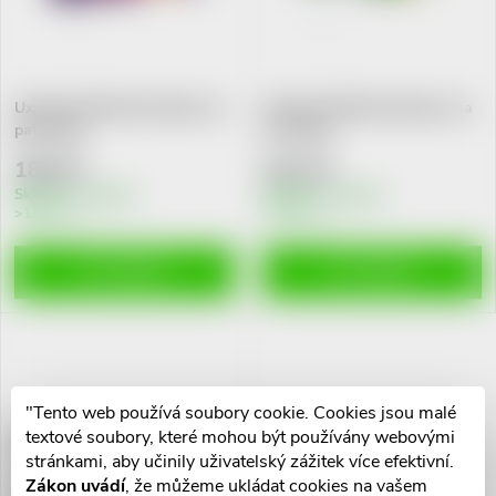
n
i
í
s
Uxitol 25 Softwalk balzám na
Uxitol 10 Silkhand balzam na
p
paty 50ml
ruce 50ml
p
r
186 Kč
161 Kč
r
Skladem v eshopu
Skladem v eshopu
>10 ks
>10 ks
o
o
DO KOŠÍKU
DO KOŠÍKU
d
d
u
u
k
k
"Tento web používá soubory cookie. Cookies jsou malé
Uxitol 13 Kerato
textové soubory, které mohou být používány webovými
t
zjemň.těl.mléko 250ml
stránkami, aby učinily uživatelský zážitek více efektivní.
t
Zákon uvádí
, že můžeme ukládat cookies na vašem
264 Kč