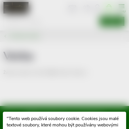
Přejít
NÁKUPNÍ
KOŠÍK
na
obsah
HLEDAT
Prodávané značky
Verba
Žádné produkty značky
Verba
nebyly nalezeny...
Mějte přehled o novinkách
"Tento web používá soubory cookie. Cookies jsou malé
a slevách
textové soubory, které mohou být používány webovými