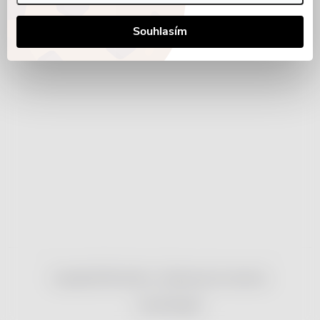
Souhlasím
Copyright 2026
nonRx.cz
. Všechna práva vyhrazena.
Vytvořil Shoptet