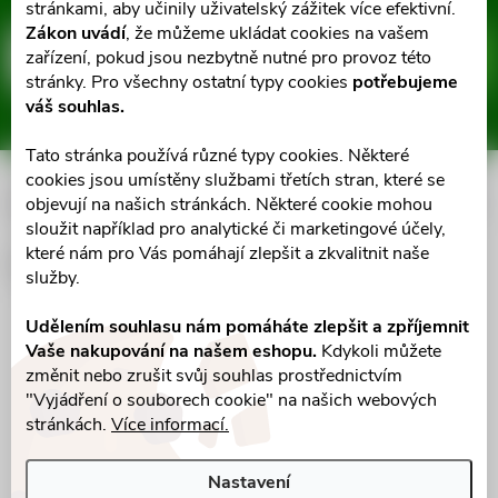
Z
stránkami, aby učinily uživatelský zážitek více efektivní.
Zákon uvádí
, že můžeme ukládat cookies na vašem
á
zařízení, pokud jsou nezbytně nutné pro provoz této
E-mail
ODEBÍRAT
stránky. Pro všechny ostatní typy cookies
potřebujeme
p
váš souhlas.
Vložením e-mailu souhlasíte s
podmínkami ochrany osobních údajů
a
Tato stránka používá různé typy cookies. Některé
cookies jsou umístěny službami třetích stran, které se
Informace pro vás
objevují na našich stránkách. Některé cookie mohou
t
sloužit například pro analytické či marketingové účely,
které nám pro Vás pomáhají zlepšit a zkvalitnit naše
í
Facebook
služby.
Udělením souhlasu nám pomáháte zlepšit a zpříjemnit
Vaše nakupování na našem eshopu.
Kdykoli můžete
změnit nebo zrušit svůj souhlas prostřednictvím
"Vyjádření o souborech cookie" na našich webových
stránkách.
Více informací.
Nastavení