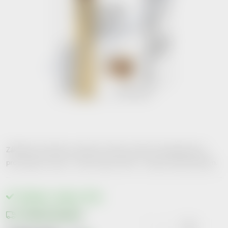
Základem produktu je extrakt z kořene rostliny Harpagophytum
procumbens, česky - Čertův dráp a MSM - methyl sulfonylmethan.
Skladem v eshopu
>10 ks
Možnosti doručení