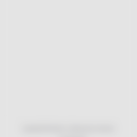
Copyright 2026
nonRx.cz
. Všechna práva vyhrazena.