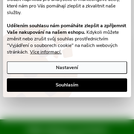
které nám pro Vás pomáhají zlepšit a zkvalitnit naše
služby.
Udělením souhlasu nám pomáháte zlepšit a zpříjemnit
Vaše nakupování na našem eshopu.
Kdykoli můžete
změnit nebo zrušit svůj souhlas prostřednictvím
Parametry produktu
"Vyjádření o souborech cookie" na našich webových
stránkách.
Více informací.
Recenze
Nastavení
Diskuse
Souhlasím
Mějte přehled o novinkách