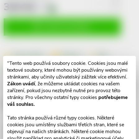
310 Kč
včetně
DPH
i
Měrná
cena:
VLOŽIT DO KOŠÍKU
Dotaz k produktu
Hlídací pes
Sdílet
"Tento web používá soubory cookie. Cookies jsou malé
textové soubory, které mohou být používány webovými
Značka:
Edenpharma
stránkami, aby učinily uživatelský zážitek více efektivní.
Zákon uvádí
, že můžeme ukládat cookies na vašem
Popis produktu
zařízení, pokud jsou nezbytně nutné pro provoz této
stránky. Pro všechny ostatní typy cookies
potřebujeme
Detailní popis produktu
váš souhlas.
Tato stránka používá různé typy cookies. Některé
cookies jsou umístěny službami třetích stran, které se
objevují na našich stránkách. Některé cookie mohou
sloužit například pro analytické či marketingové účely,