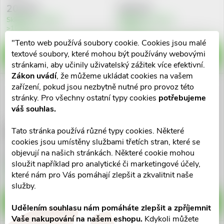
202 Kč
291 Kč
Skladem v eshopu
Skladem v eshopu
>10 ks
>10 ks
"Tento web používá soubory cookie. Cookies jsou malé
textové soubory, které mohou být používány webovými
DO KOŠÍKU
DO KOŠÍKU
stránkami, aby učinily uživatelský zážitek více efektivní.
Zákon uvádí
, že můžeme ukládat cookies na vašem
zařízení, pokud jsou nezbytně nutné pro provoz této
stránky. Pro všechny ostatní typy cookies
potřebujeme
váš souhlas.
Edenpharma Lichořeřišnice
Edenpharma Lichořeřišnice
Tato stránka používá různé typy cookies. Některé
větší Akut Forte tbl.20
větší tbl.90+10 ZDARMA
cookies jsou umístěny službami třetích stran, které se
objevují na našich stránkách. Některé cookie mohou
247 Kč
270 Kč
sloužit například pro analytické či marketingové účely,
Skladem v eshopu
Skladem v eshopu
které nám pro Vás pomáhají zlepšit a zkvalitnit naše
>10 ks
5 ks
služby.
DO KOŠÍKU
DO KOŠÍKU
Udělením souhlasu nám pomáháte zlepšit a zpříjemnit
Vaše nakupování na našem eshopu.
Kdykoli můžete